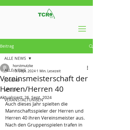
Beitrag
ALLE NEWS
horstmutzke
ALLE NEWS
10. Sept. 2024
1 Min. Lesezeit
Vereinsmeisterschaft der
JUGEND
Herren/Herren 40
VEREIN
Aktualisiert:
26. Sept. 2024
VERANSTALTUNGEN
Auch dieses Jahr spielten die 
Mannschaftsspieler der Herren und 
Herren 40 ihren Vereinsmeister aus. 
Nach den Gruppenspielen trafen in 