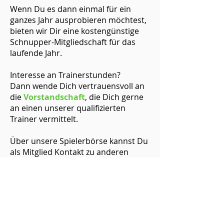
Wenn Du es dann einmal für ein
ganzes Jahr ausprobieren möchtest,
bieten wir Dir eine kostengünstige
Schnupper-Mitgliedschaft für das
laufende Jahr.
Interesse an Trainerstunden?
Dann wende Dich vertrauensvoll an
die
Vorstandschaft
, die Dich gerne
an einen unserer qualifizierten
Trainer vermittelt.
Über unsere Spielerbörse kannst Du
als Mitglied Kontakt zu anderen
Mitgliedern aufnehmen und Dich mit
diesen zu Matches verabreden.
Gäste sind auf unserer Anlage
ebenfalls willkommen. Bei Fragen
dazu wendet Euch direkt an die