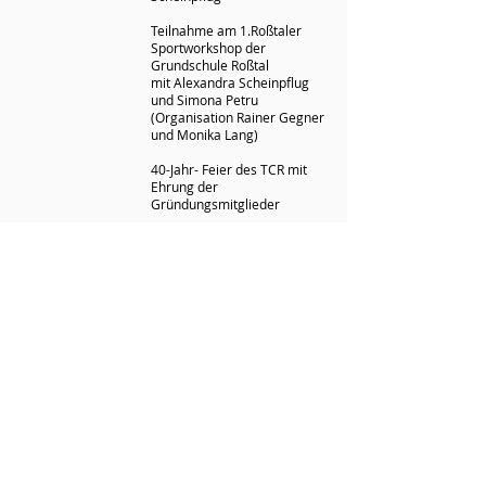
Teilnahme am 1.Roßtaler
Sportworkshop der
Grundschule Roßtal
mit Alexandra Scheinpflug
und Simona Petru
(Organisation Rainer Gegner
und Monika Lang)
40-Jahr- Feier des TCR mit
Ehrung der
Gründungsmitglieder
Durchführung des 1.Jugend-
LK- Turniers (Kaundert-Cup)
Beginn der Arbeiten zur
Sportmeile Roßtal in
Nachbarschaft zum
Tennisclub
Sanierung der Plätze 1 und 2
Neubau der Plätze 3 und 4
nach Abriss der alten Plätze
3-5
Einweihung der „neuen“