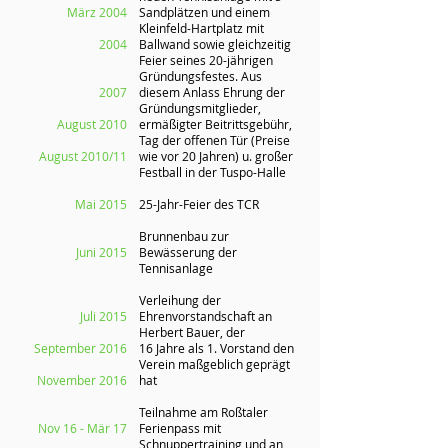
März 2004
Sandplätzen und einem
Kleinfeld-Hartplatz mit
2004
Ballwand sowie gleichzeitig
Feier seines 20-jährigen
Gründungsfestes. Aus
2007
diesem Anlass Ehrung der
Gründungsmitglieder,
August 2010
ermäßigter Beitrittsgebühr,
Tag der offenen Tür (Preise
August 2010/11
wie vor 20 Jahren) u. großer
Festball in der Tuspo-Halle
Mai 2015
25-Jahr-Feier des TCR
Brunnenbau zur
Juni 2015
Bewässerung der
Tennisanlage
Verleihung der
Juli 2015
Ehrenvorstandschaft an
Herbert Bauer, der
September 2016
16 Jahre als 1. Vorstand den
Verein maßgeblich geprägt
November 2016
hat
Teilnahme am Roßtaler
Nov 16 - Mär 17
Ferienpass mit
Schnuppertraining und an