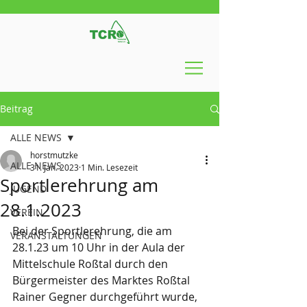
Beitrag
ALLE NEWS
horstmutzke
ALLE NEWS
31. Jan. 2023
1 Min. Lesezeit
Sportlerehrung am
JUGEND
28.1.2023
VEREIN
Bei der Sportlerehrung, die am 
VERANSTALTUNGEN
28.1.23 um 10 Uhr in der Aula der 
Mittelschule Roßtal durch den 
Bürgermeister des Marktes Roßtal 
Rainer Gegner durchgeführt wurde, 