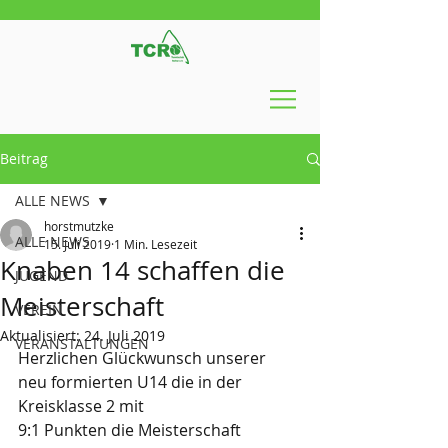
Beitrag
ALLE NEWS
horstmutzke
ALLE NEWS
15. Juli 2019
1 Min. Lesezeit
Knaben 14 schaffen die
JUGEND
Meisterschaft
VEREIN
Aktualisiert:
24. Juli 2019
VERANSTALTUNGEN
Herzlichen Glückwunsch unserer 
neu formierten U14 die in der 
Kreisklasse 2 mit 
9:1 Punkten die Meisterschaft 