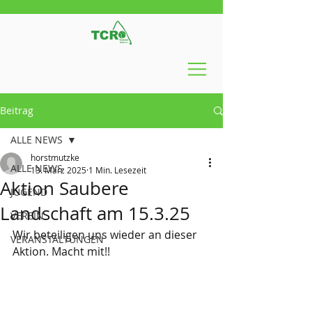
Beitrag
ALLE NEWS
horstmutzke
ALLE NEWS
13. März 2025
1 Min. Lesezeit
Aktion Saubere
JUGEND
Landschaft am 15.3.25
VEREIN
Wir beteiligen uns wieder an dieser 
VERANSTALTUNGEN
Aktion. Macht mit!!