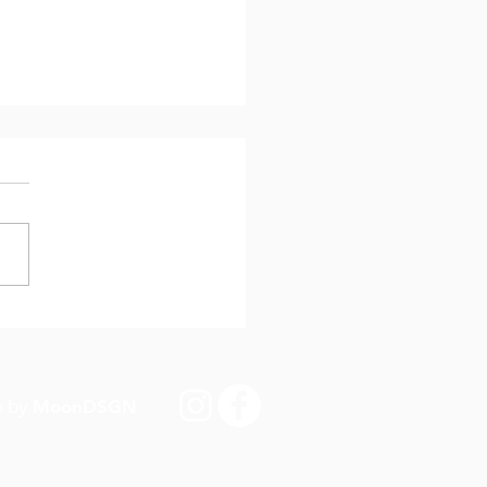
hing in der Ballschule
n by
MoonDSGN