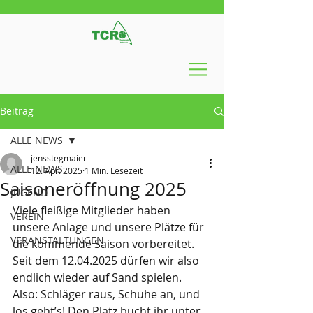
Beitrag
ALLE NEWS
jensstegmaier
ALLE NEWS
12. Apr. 2025
1 Min. Lesezeit
Saisoneröffnung 2025
JUGEND
Viele fleißige Mitglieder haben 
VEREIN
unsere Anlage und unsere Plätze für 
VERANSTALTUNGEN
die kommende Saison vorbereitet. 
Seit dem 12.04.2025 dürfen wir also 
endlich wieder auf Sand spielen. 
Also: Schläger raus, Schuhe an, und 
los geht’s! Den Platz bucht ihr unter 