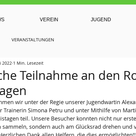
WS
VEREIN
JUGEND
VERANSTALTUNGEN
li 2022
1 Min. Lesezeit
iche Teilnahme an den R
tagen
hmen wir unter der Regie unserer Jugendwartin Alexa
r Trainerin Simona Petru und unter Mithilfe von Marti
istagen teil. Unsere Besucher konnten nicht nur erst
n sammeln, sondern auch am Glücksrad drehen und vi
erzlichen Dank allen Helfern, die dies ermöglichten!!