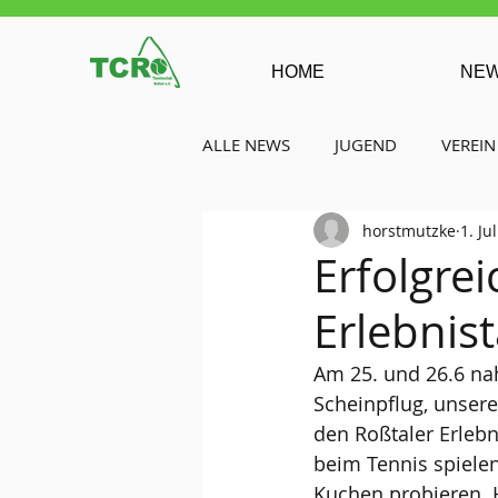
HOME
NE
ALLE NEWS
JUGEND
VEREIN
horstmutzke
1. Ju
Erfolgre
Erlebnis
Am 25. und 26.6 na
Scheinpflug, unsere
den Roßtaler Erlebn
beim Tennis spiele
Kuchen probieren. H