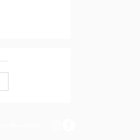
hing in der Ballschule
n by
MoonDSGN