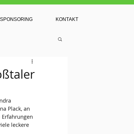
SPONSORING
KONTAKT
oßtaler
ndra 
na Plack, an 
e Erfahrungen 
ele leckere 